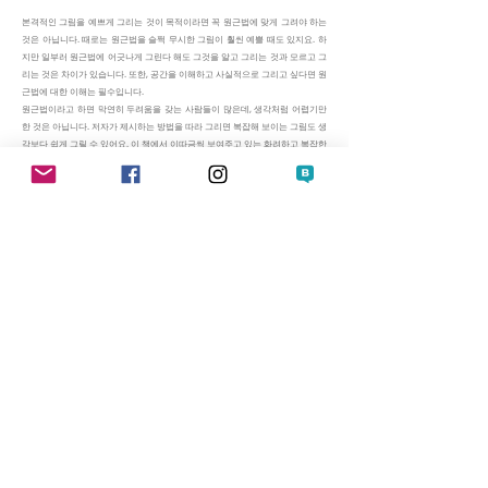
본격적인 그림을 예쁘게 그리는 것이 목적이라면 꼭 원근법에 맞게 그려야 하는
것은 아닙니다. 때로는 원근법을 슬쩍 무시한 그림이 훨씬 예쁠 때도 있지요. 하
지만 일부러 원근법에 어긋나게 그린다 해도 그것을 알고 그리는 것과 모르고 그
리는 것은 차이가 있습니다. 또한, 공간을 이해하고 사실적으로 그리고 싶다면 원
근법에 대한 이해는 필수입니다.
원근법이라고 하면 막연히 두려움을 갖는 사람들이 많은데, 생각처럼 어렵기만
한 것은 아닙니다. 저자가 제시하는 방법을 따라 그리면 복잡해 보이는 그림도 생
각보다 쉽게 그릴 수 있어요. 이 책에서 이따금씩 보여주고 있는 화려하고 복잡한
그림들도 비교적 단순한 원리에서 시작했으니까요.
책은 가장 먼저 기본적인 원근법 이론을 제시합니다. 이론에 맞춰 기본 상자를 그
리는 ‘기본 연습’을 하고 다양한 경우로 확장해보는 ‘응용 연습’ 과정을 거칩니다.
각각의 투시법에 맞게 같은 공간과 사물을 ‘기본 연습’과 ‘응용 연습’함으로써 투시
에 따라 공간이 어떻게 달라 보이는지 차이를 명확히 알 수 있습니다.
심화 과정에서는 각도가 다른 여러 개의 물건이 한 공간에 있을 때를 그리고, 사
각형이 아닌 조금 복잡한 모양의 공간도 그려봅니다. 그림자도 투시에 맞게 그리
고 인물도 논리적으로 배치해 봅니다. 원근법에 꼭 필요한 여러 가지 그리드 그리
는 방법도 다루는데, 이것은 출판사 홈페이지에서 다운로드할 수 있습니다.
저자소개
수지(허수정)
그림 작가.
예술고등학교와 미술대학에서 한국화를 전공했다. 많은 사람들에게 그림 그리는
재미를느끼게 해주고 싶다.
꿈은 웹툰작가가 되는 것. 그림 에세이를 쓰는 것.여행보다 여행그림 그리는 것을
더 좋아한다.
다양한 분야의 일러스트 작업을 했고, 또 하는 중.
드로잉 수업도 가끔 하는 중.