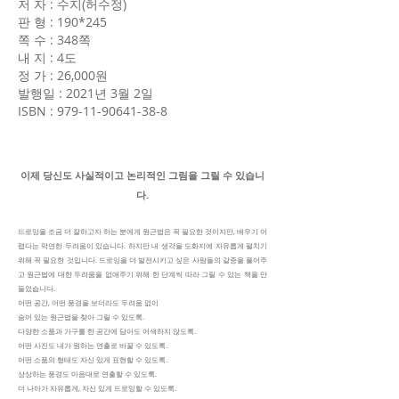
저 자 : 수지
(허수정)
판 형 : 190*245
쪽 수 : 348쪽
내 지 : 4도
정 가 : 26,000원
발행일 : 2021년 3월 2일
ISBN :
979-11-90641-38-8
이제 당신도 사실적이고 논리적인 그림을 그릴 수 있습니
다.
드로잉을 조금 더 잘하고자 하는 분에게 원근법은 꼭 필요한 것이지만, 배우기 어
렵다는 막연한 두려움이 있습니다. 하지만 내 생각을 도화지에 자유롭게 펼치기
위해 꼭 필요한 것입니다. 드로잉을 더 발전시키고 싶은 사람들의 갈증을 풀어주
고 원근법에 대한 두려움을 없애주기 위해 한 단계씩 따라 그릴 수 있는 책을 만
들었습니다.
어떤 공간, 어떤 풍경을 보더라도 두려움 없이
숨어 있는 원근법을 찾아 그릴 수 있도록.
다양한 소품과 가구를 한 공간에 담아도 어색하지 않도록.
어떤 사진도 내가 원하는 연출로 바꿀 수 있도록.
어떤 소품의 형태도 자신 있게 표현할 수 있도록.
상상하는 풍경도 마음대로 연출할 수 있도록.
더 나아가 자유롭게, 자신 있게 드로잉할 수 있도록.