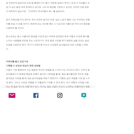
금 안전하게 살았지만 조금 덜 행복하기도 했다. 제한된 삶에서 벗어나 조금 더 자유롭고 조
금 더 낯선 풍경 속에 존재하고 싶다면, 나라 밖 풍경을 구경하고 싶지만, 여전히 마음 한편
이 허락하지 않는다면 『이국적인 국내여행지 64』를 살펴보자.
굳이 국제선을 타지 않아도 국내 곳곳에 숨겨진 비경, 낯선 느낌이 물씬 나는 이국적인 여행
지를 만날 수 있을 것이다. 해외에 있는 것만큼 혹은 그 이상으로 아름다운 우리나라 풍경을
사랑하게 될 것이다.
한스포토는 평소 아름다운 풍경을 사진에 담아 SNS에 공유함으로써 여행과 사진에 향수를
느끼는 사람들을 위로해 주는 사진작가다. 주로 풍경 사진을 찍기 때문에 남들 모르는 숨은
비경을 수집하곤 한다. 작가가 오래도록 자신의 사진첩에 숨겨놓았던 히든 스폿을 소개한
다.
카메라를 들고 있었기에
기록할 수 있었던 예상치 못한 장면들
사람이 가장 행복하게 사는 방법은 주어진 계절을 잘 느끼며 사는 것이라고 한다. 겨우내 움
츠러들었다가 화창한 햇살에 초록이 짙어진 나뭇잎을 볼 때, 혹은 울긋불긋한 색으로 옷을
갈아입은 자연을 볼 때 새삼 살아있음을 깨닫기 때문이다. 여행은 삶과 계절을 가장 잘 느끼
게 한다. 그리고 사진은 여행을 더 아름답게 기억할 수 있게 한다. 여기 여행과 사진을 사랑
하는 한 젊은 작가의 여행 책이 있다. 작가는 많은 사람이 자신이 소개하는 여행지에서 예쁜
추억을 남기기 바란다. 그것이 풍경 사진을 찍는 중요한 이유 중 하나다.
여행하다 보면 정작 계획했던 곳보다 우연히 발견한 장소가 더 만족스러울 때가 있다. 가고
자 했던 곳을 여러 가지 사정으로 즐기지 못할 때 비로소 다른 시선으로 그곳을 바라볼 수
있기 때문이다. 그러면서 만났던 공간들을 사진에 담고 한 권의 책으로 엮었다.
너무 아름다워서 우리나라인지 외국인지 구별할 수 없는 여행지를 찾으며 여러 가지 제약
으로 힘든 요즘, 많은 사람이 위로받을 수 있기 바란다.
저자소개