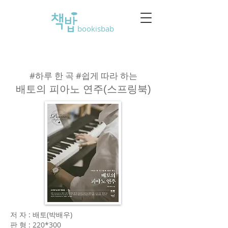
bookisbab
#하루 한 곡 #쉽게 따라 하는
배토의 피아노 연주(스프링북)
저 자 : 배토(박배우)
판 형 : 220*300