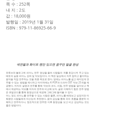
쪽 수 : 252쪽
내 지 : 2도
값 : 18,000원
발행일 : 2019년 1월 31일
ISBN :
979-11-86925-66-9
색연필과 화이트 펜만 있으면 꿈꾸던 얼굴 완성
유튜브와 블로그에 피아노 연주 영상을 올려 사람들의 귀를 호강시켜 주고 있는
배토의 실용 피아노 강좌 및 악보집이다. 이 책은 일상에서 자주 접하고 좋아하는
음악을 직접 연주하는 것을 최종 목표로 한다. 앞에는 피아노를 쉽고 재미있게 연
주할 수 있는 방법을 제시하고 마지막에는 K-POP과 드라마 OST 악보 25곡을 제
공했다. 저자의 설명과 연주를 통해 악보와 코드, 리듬, 연주 방법을 알아보고 책
에서 제공하는 악보를 저자의 연주와 비교해 보자. 글로 이해하기 힘든 연주 방법
은 큐알코드를 통해 동영상으로 제공해 그때그때 들어볼 수 있다.
어느 정도 피아노를 연주할 수 있는 사람은 물론, 피아노를 배워보고 싶었지만 미
뤄왔던 사람들에게 자신있게 추천한다. 음악 감상을 통해 곡의 흐름을 충분히 이
해하고 연주하거나, 창조적으로 연주한 이후 동영상을 보고 비교 감상하는 것도
좋은 방법이다.