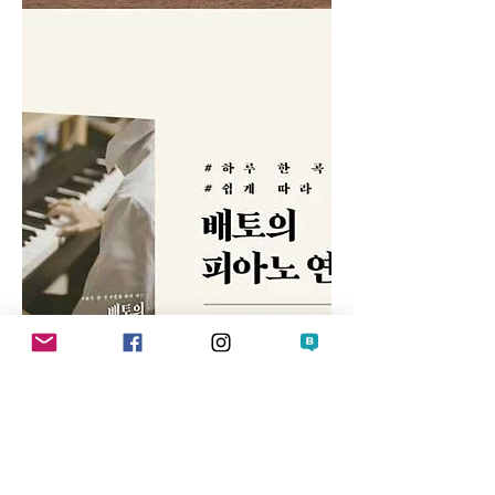
Intro. 피아노를 치기 전에
1. 악보의 이해
2. 피아노를 연주하는 올바른 자세
Verse. 코드에 대하여
1. 반음과 온음
2. 메이저 스케일(Major Scale)
3. 3화음 코드(Triad Chord)
4. 코드 만들기
Pre Chorus. 코드 반주법
1. 기초 코드 반주법(4비트 반주법)
1) 4비트 반주법
| 연주하기 | 안아줘ㆍ정준일
| 연주하기 | I’m In Loveㆍ나르샤
2. 분수 코드
| 연주하기 | 가을아침ㆍ아이유
3. 자리바꿈 Inversion 043
| 연주하기 | 널 사랑하지 않아ㆍ어반자카파
| 연주하기 | 다행이다ㆍ이적
4. 코드 운지법
5. 페달 밟는 방법
1) 페달을 떼지 않는 경우
2) 페달을 떼는 경우
| 연주하기 | 양화대교ㆍ자이언티
6. 베이스 옥타브 연주법
| 연주하기 | I Believe I Can FlyㆍR.kelly
| 연주하기 | 술 한잔해요ㆍ지아
7. 리듬 쪼개기
1) 베이스 8비트 리듬 쪼개기
| 연주하기 | 신촌을 못 가ㆍ포스트맨
2) 베이스 16비트 리듬 쪼개기
| 연주하기 | 다행이다ㆍ이적
8. 8비트 리듬