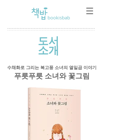
bookisbab
도서
소개
수채화로 그리는 복고풍 소녀의 열일곱 이야기
​푸릇푸릇 소녀와 꽃그림