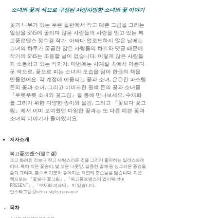
소녀와 꽃과 색으로 구성된 샤방샤방한 소녀와 꽃 이야기
꽃과 나무가 있는 푸른 들판에서 작고 예쁜 그림을 그리는
일상을 SNS에 올리며 많은 사람들의 사랑을 받고 있는 복
고풍로맨스 정수경 작가. 어쩌다 업로드하지 않은 날에는
그녀의 하루가 궁금한 많은 사람들의 하트와 댓글 때문에
작가의 SNS는 조용할 날이 없습니다. 이렇게 많은 사람들
과 소통하고 있는 작가가, 이번에는 사계절 속에서 아름다
운 색으로, 꽃으로 피는 소녀의 모습을 담아 한권의 책을
만들었어요. 각 계절에 어울리는 꽃과 소녀, 은은한 파스텔
톤의 꽃과 소녀, 그리고 비비드한 원색 톤의 꽃과 소녀를
『푸릇푸릇 소녀와 꽃그림』을 통해 만나보세요. 수채화
를 그리기 위한 다양한 종이와 물감, 그리고 『꽃보다 꽃그
림』에서 이미 보여줬던 다양한 꽃과는 또 다른 예쁜 꽃과
소녀의 이야기가 들어있어요.
저자소개
복고풍로맨스(정수경)
크고 화려한 것보다 작고 사랑스러운 것을 그리기 좋아하는 일러스트레
이터. 특히 작은 꽃송이, 빛 고운 나뭇잎, 달콤한 열매 등 싱그러운 풍경을
즐겨 그리며, 볼수록 기분이 좋아지는 자연의 모습들을 담습니다. 지은
책으로는 『꽃보다 꽃그림』, 『복고풍로맨스의 엽서북: the
PRESENT』, 『수채화 피크닉』 이 있습니다.
인스타그램 @retro_style_romance
목차