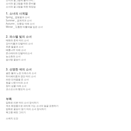
소녀와 꽃그림에 들어가며…
소녀와 꽃그림을 위한 준비물
소녀와 꽃그림을 위한 워밍업
1. 소녀의 사계절
Spring _ 겹벚꽃과 소녀
Summer _ 금계국과 소녀
Autumn _ 단풍잎 아래 소녀
Winter _ 도톰한 터틀넥을 입은 소녀
2. 파스텔 빛의 소녀
매화와 호박 머리 소녀
강아지풀과 단발머리 소녀
푸른 들꽃과 소녀
배롱나무 아래 소녀
몬스테라와 단발머리소녀
능소화와 소녀
솜사탕 꽃송이 소녀
3. 선명한 색의 소녀
골든 볼과 노란 드레스의 소녀
하이페리쿰과 경단 머리 소녀
파란 안개꽃을 든 소녀
청귤 나뭇가지와 소녀
장미 넝쿨 아래 소녀
코스모스와 빵모자 소녀
부록
압화로 리본 머리 소녀 장식하기
색조 화장품으로 파티에 가는 소녀의 얼굴 표현하기
압화로 꽃송이 댕기 머리 소녀 장식하기
복고풍 패턴 그리기
스케치 도안