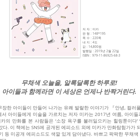
저 자 : 미카
판 형 : 148*195
쪽 수 : 220쪽
내 지 : 4도
값 : 14,800원
발행일 : 2019년 2월 22일
ISBN : 979-11-86925-68-3
무채색 오늘을, 알록달록한 하루로!
아이들과 함께라면 이 세상은 언제나 반짝거린다.
무장한 아이들이 만들어 나가는 유쾌 발랄한 이야기가 『안녕, 컬러
터에서 아이들에게 미술을 가르치는 저자 미카는 2017년 여름, 아이
미카의 만화를 본 사람들은 ‘소장 욕구를 불러일으키는 힐링툰이다’
았다. 이 책에는 SNS에 공개된 에피소드 외에 미카가 만화탐험가가 
기 등 미공개 에피소드도 색깔 있게 담아냈다. 바쁘고 팍팍한 무채색 