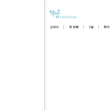
bookisbab
교과서
첫 번째
1일
취미