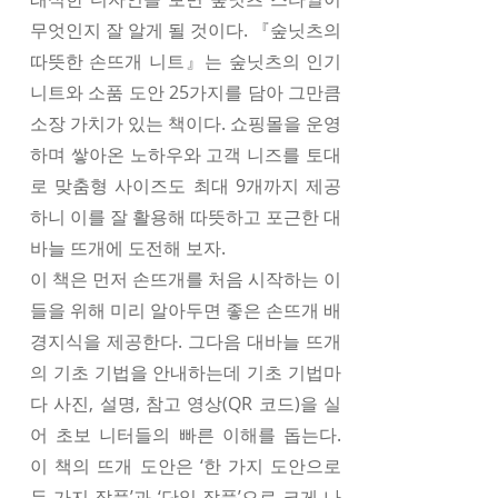
무엇인지 잘 알게 될 것이다. 『숲닛츠의
따뜻한 손뜨개 니트』는 숲닛츠의 인기
니트와 소품 도안 25가지를 담아 그만큼
소장 가치가 있는 책이다. 쇼핑몰을 운영
하며 쌓아온 노하우와 고객 니즈를 토대
로 맞춤형 사이즈도 최대 9개까지 제공
하니 이를 잘 활용해 따뜻하고 포근한 대
바늘 뜨개에 도전해 보자.
이 책은 먼저 손뜨개를 처음 시작하는 이
들을 위해 미리 알아두면 좋은 손뜨개 배
경지식을 제공한다. 그다음 대바늘 뜨개
의 기초 기법을 안내하는데 기초 기법마
다 사진, 설명, 참고 영상(QR 코드)을 실
어 초보 니터들의 빠른 이해를 돕는다.
이 책의 뜨개 도안은 ‘한 가지 도안으로
두 가지 작품’과 ‘단일 작품’으로 크게 나