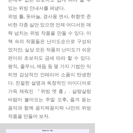
있는 위빙 안내서를 펴냈다.
위빙 틀, 돗바늘, 경사용 면사, 취향껏 준
비한 각종 실만 있으면 언제 어디서든 매
력 넘치는 위빙 작품을 만들 수 있다. 이
책 속의 작품들은 난이도순으로 구성되
었지만, 실상 모든 작품의 난이도가 쉬운
편이라 초보자도 금세 따라 할 수 있다.
평직, 줄무늬, 매듭 등 몇 가지 기법만 익
히면 감성적인 인테리어 소품이 탄생한
다. 친절한 설명과 독창적인 아이디어로
가득 채워진 『위빙 앳 홈』. 살랑살랑
바람이 불어오는 주말 오후, 즐겨 듣는
음악과 함께 꼼지락꼼지락 나만의 위빙
작품을 만들어 보자.