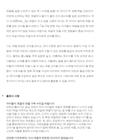
계절별 살림 노하우가 담긴 책 <사계절 살림>의 작가가 두 번째 책을 선보인다.
이번에 소개하는 책은 계절마다 즐기기 좋은 간식 레시피를 담은 요리책이다. 작
가 누피(@nup__i)는 계절의 오고 감을 소중히 여기는 두 아이의 엄마로 제철 재
료를 담은 간식을 즐겨 만든다. 7살, 9살 한창 크는 아이들이 계절을 잊은 채 바쁘
게만 살아가지 않길 바라는 마음으로, 계절의 맛을 누린 경험들이 훗날 이야깃거
리가 되길 바라는 마음으로 부지런히 요리를 한다.
그는 제철 재료로 간식을 만드는 것이 거창한 일이 아니라고 말한다. 지금 이 계
절에 가까운 마트와 시장에서 쉽게 구할 수 있는 재료를 일상의 요리에 더하면 된
다고. 봄에는 봄나물을 무쳐 김밥에 넣고, 여름에는 옥수수를 구워 꼬치에 꽂고,
가을에는 사과를 졸여 식빵에 바르고, 겨울에는 귤을 갈아 젤리로 만드는 것이다.
이렇게 다채로운 맛을 느낄 수 있는 계절 간식을 모아 <사계절 아이간식>을 완성
했다. 이유식을 뗀 생후 36개월 이상의 아이부터 어른까지 맛있게 즐길 만한 메
뉴 66가지를 선정하여 담은 책으로 이유식, 유아식 기본서에 더해 한 권 갖춰두
면 아이가 커가는 내내 곁에 두고 알차게 활용할 수 있을 것이다.
출판사 서평
아이들이 계절의 맛을 가득 누리길 바랍니다
바쁘게 흘러가는 일상 속에서 우리 아이들은 계절의 변화를 얼마나 느끼고 있을
까요? 매일 마주치는 채소와 과일에 ‘제철’이 있다는 걸 모를 수도 있습니다. 사시
사철 먹을 수 있는 토마토, 감자, 고구마, 시금치, 양배추, 브로콜리 모두 가장 신
선하고 맛있는 제철이 있습니다. 또 특정 계절에만 맛볼 수 있어 해당 시기를 놓
치지 말아야 하는 재료들도 있죠. 쑥, 냉이, 초당옥수수, 복숭아처럼요. 엄마표 간
식을 통해 때마다의 맛있는 식재료들을 알려주세요. 매 계절마다 <사계절 아이
간식>을 펼쳐보며 엄마와 아이가 함께 풋풋한 봄, 싱그러운 여름, 포근한 가을,
고요한 겨울을 충분히 누리길 바랍니다.
간단한 디저트부터, 식사 대용의 든든한 간식까지 담았습니다