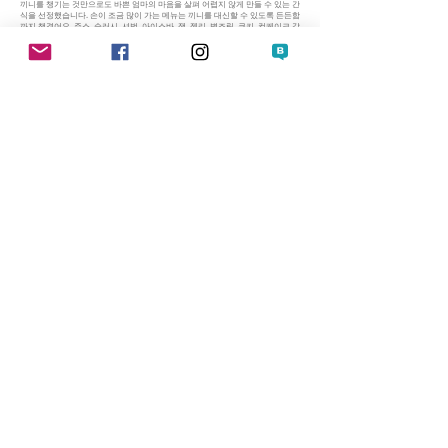
끼니를 챙기는 것만으로도 바쁜 엄마의 마음을 살펴 어렵지 않게 만들 수 있는 간
식을 선정했습니다. 손이 조금 많이 가는 메뉴는 끼니를 대신할 수 있도록 든든함
까지 챙겼어요. 주스, 슬러시, 셔벗, 아이스바, 잼, 젤리, 병조림, 쿠키, 컵케이크 같
은 간단한 디저트부터 토스트, 샌드위치, 죽, 김밥, 떡볶이, 피자, 햄버거 등의 든
든한 간식까지 다양한 메뉴를 실어두었습니다. 총 66가지의 간식 레시피를 상황
에 맞게 활용해 보세요.
곳곳에 담긴 엄마의 이야기를 보는 재미도 느껴보세요
이 책의 모든 레시피는 엄마와 두 아이가 함께 고민하고 맛보며 완성한 것입니다.
메뉴 선정부터 개발하고 맛보는 과정에서의 이야기를 각각의 메뉴 설명에 빼곡
히 기록해두었어요. 레시피 중간중간에는 실제 조리할 때 도움이 될만한 팁들을
상세하게 안내했습니다. 각 계절의 마지막 페이지에는 ‘엄마의 일기’를 만날 수 있
는데요, 계절의 변화와 함께 성장하는 아이들을 바라보는 엄마의 마음이 전해질
거랍니다. 레시피뿐만 아니라 곳곳에 담긴 이야기를 보는 재미도 느껴보세요.
저자소개
오선미(누피)
계절의 오고 감을 소중하게 여기는 두 아이의 엄마.
아이들이 계절, 그리고 자연과 맞닿은 삶을 살아가길 바랍니다. 바쁘게 흘러가는
일상 속에서
풋풋한 봄, 싱그러운 여름, 포근한 가을, 고요한 겨울을 충분히 누릴 수 있도록 제
철 재료를 담은 먹거리를 만듭니다. 계절별 살림 노하우를 담은 책 <사계절 살림
>에 이어 때마다의 먹거리를 담은 요리책 <사계절 아이간식>을 선보입니다.
인스타그램
@nup__i
Youtube
누피네 집
예스24
인터넷 교보문고
알라딘
인터파크 도서
영풍문고