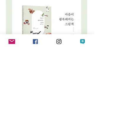
저자소개
원미나(비채)
국민대학교 미술학부 회화과를 전공하고 그래픽 디자이너로 7년간 근무했어요.
지금은 꽃과 동물 등 좋아하는 것을 그리고 있어요.
2010 ASYAAF, 2017 서울 일러스트레이션 페어, 2018 디자인 아트페어 등 다양
한 전시에 참여하며 꾸준히 그림을 그리고 있습니다.
인스타그램
viichae
목차
나의 소소한 일상의 행복
그림을 시작하기 전에
1. 마음이 따뜻해지는 소소한 일상의 풍경
일상 속 시선
1 나의 작은 화단, 노란 물뿌리개
2 삐뚤빼뚤 라탄 바구니
3 마음까지 따뜻해지는 찻주전자
4 책상 위 나의 작은 선인장