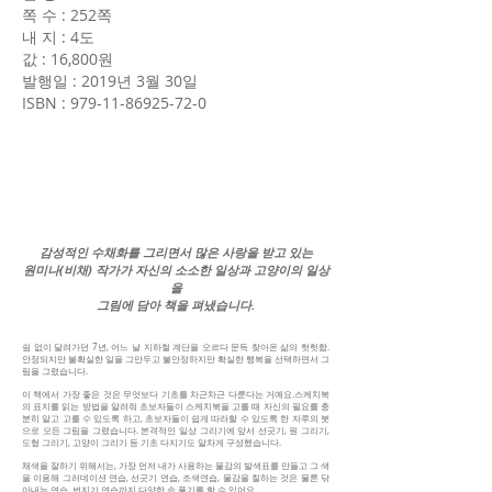
쪽 수 : 252쪽
내 지 : 4도
값 : 16,800원
발행일 : 2019년 3월 30일
ISBN :
979-11-86925-72-0
감성적인 수채화를 그리면서 많은 사랑을 받고 있는
원미나(비채) 작가가 자신의 소소한 일상과 고양이의 일상
을
그림에 담아 책을 펴냈습니다.
쉼 없이 달려가던 7년, 어느 날 지하철 계단을 오르다 문득 찾아온 삶의 헛헛함.
안정되지만 불확실한 일을 그만두고 불안정하지만 확실한 행복을 선택하면서 그
림을 그렸습니다.
이 책에서 가장 좋은 것은 무엇보다 기초를 차근차근 다룬다는 거예요.스케치북
의 표지를 읽는 방법을 알려줘 초보자들이 스케치북을 고를 때 자신의 필요를 충
분히 알고 고를 수 있도록 하고, 초보자들이 쉽게 따라할 수 있도록 한 자루의 붓
으로 모든 그림을 그렸습니다. 본격적인 일상 그리기에 앞서 선긋기, 원 그리기,
도형 그리기, 고양이 그리기 등 기초 다지기도 알차게 구성했습니다.
채색을 잘하기 위해서는, 가장 먼저 내가 사용하는 물감의 발색표를 만들고 그 색
을 이용해 그러데이션 연습, 선긋기 연습, 조색연습, 물감을 칠하는 것은 물론 닦
아내는 연습, 번지기 연습까지 다양한 손 풀기를 할 수 있어요.