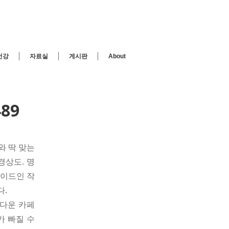
건강
자료실
게시판
About
89
와 딱 맞는
경상도. 명
가이드인 작
다.
름다운 카페
가 빠질 수