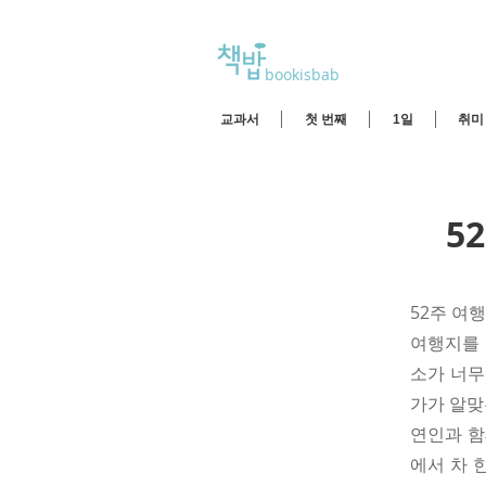
bookisbab
교과서
첫 번째
1일
취미
5
52주 여
여행지를 
소가 너무
가가 알맞
연인과 함
에서 차 